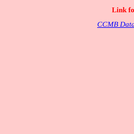
Link f
CCMB Datab